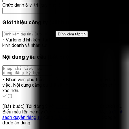
Chức danh & vị trí (tùy chọn)
Giới thiệu công ty (bắt buộc)
Đính kèm tập tin
• Vui lòng đính kèm tài liệu gồm thông tin cơ bản như lĩnh vực
kinh doanh và nhân sự.
Nội dung yêu cầu (bắt buộc)
• Nhân viên phụ trách sẽ liên hệ trong vòng 1–2 ngày làm
việc. Nội dung càng cụ thể sẽ nhận được hướng dẫn chính
xác hơn.
[Bắt buộc] Tôi đồng ý với
Chính sách bảo mật
của ORBRO.
Biểu mẫu liên hệ này được bảo vệ bởi reCAPTCHA, và
Chính
sách quyền riêng tư
cùng
Điều khoản dịch vụ
của Google
được áp dụng.