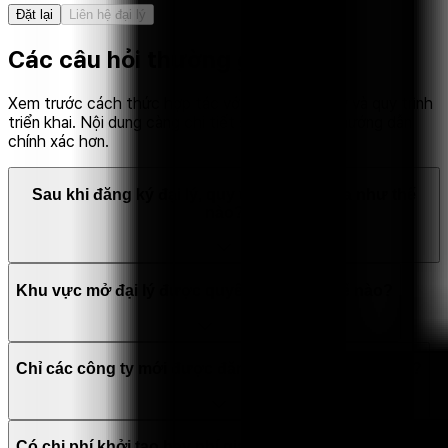
Đặt lại
Liên hệ đại lý
Các câu hỏi thường gặp
Xem trước cách thức hợp tác với đối tác / đại lý và quy trình
triển khai. Nội dung càng chi tiết sẽ nhận được hướng dẫn
chính xác hơn.
Sau khi đăng ký đại lý, quy trình sẽ diễn ra như thế
nào?
Khu vực mở đại lý được quyết định như thế nào?
Chỉ các công ty mới được đăng ký đại lý phải không?
Có chi phí khởi tạo hay phí gia nhập không?