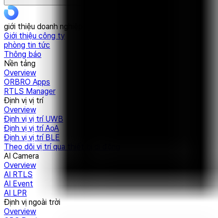
giới thiệu doanh nghiệp
Giới thiệu công ty
phòng tin tức
Thông báo
Nền tảng
Overview
ORBRO Apps
RTLS Manager
Định vị vị trí
Overview
Định vị vị trí UWB
Định vị vị trí AoA
Định vị vị trí BLE
Theo dõi vị trí qua thiết bị di động
AI Camera
Overview
AI RTLS
AI Event
AI LPR
Định vị ngoài trời
Overview