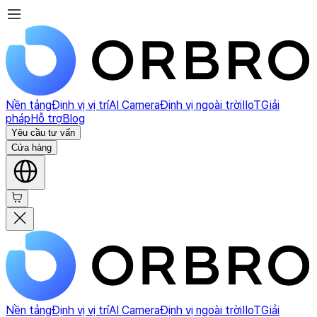
Nền tảng
Định vị vị trí
AI Camera
Định vị ngoài trời
IIoT
Giải
pháp
Hỗ trợ
Blog
Yêu cầu tư vấn
Cửa hàng
Nền tảng
Định vị vị trí
AI Camera
Định vị ngoài trời
IIoT
Giải