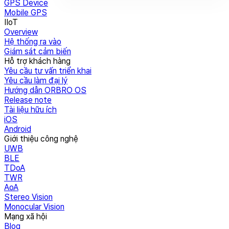
GPS Device
Mobile GPS
IIoT
Overview
Hệ thống ra vào
Giám sát cảm biến
Hỗ trợ khách hàng
Yêu cầu tư vấn triển khai
Yêu cầu làm đại lý
Hướng dẫn ORBRO OS
Release note
Tài liệu hữu ích
iOS
Android
Giới thiệu công nghệ
UWB
BLE
TDoA
TWR
AoA
Stereo Vision
Monocular Vision
Mạng xã hội
Blog